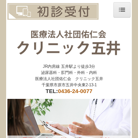
ホーム
当院について
診療案内
前立腺癌について
JR内房線 五井駅より徒歩3分
泌尿器科・肛門科・外科・内科
施設、設備など
医療法人社団佑仁会 クリニック五井
千葉県市原市五井中央東2-13-1
TEL:
0436-24-0077
地図、交通案内